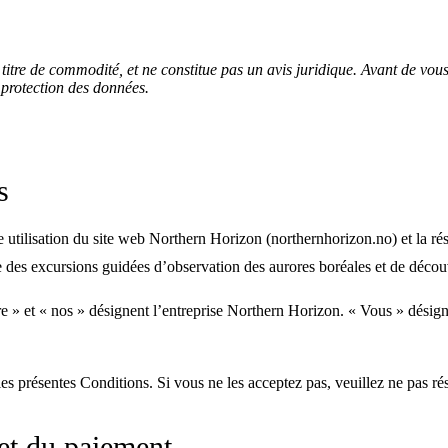
re de commodité, et ne constitue pas un avis juridique. Avant de vous y f
 protection des données.
s
e utilisation du site web Northern Horizon (northernhorizon.no) et la r
des excursions guidées d’observation des aurores boréales et de décou
e » et « nos » désignent l’entreprise Northern Horizon. « Vous » désig
s présentes Conditions. Si vous ne les acceptez pas, veuillez ne pas réser
 et du paiement